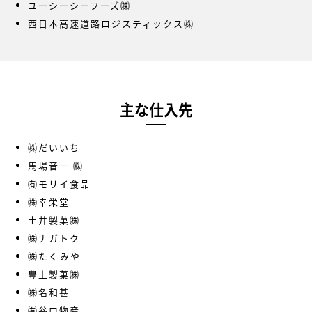
ユーシーシーフーズ㈱
西日本高速道路ロジスティックス㈱
主な仕入先
㈱だいいち
馬場音一 ㈱
㈲モリイ食品
㈱幸栄堂
土井製菓㈱
㈱ナガトク
㈱たくみや
豊上製菓㈱
㈱名和甚
㈲谷口物産