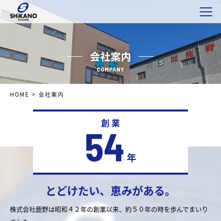
会社案内
COMPANY
HOME
>
会社案内
創 業
54
年
とどけたい、恵みがある。
株式会社鹿野は昭和４２年の創業以来、約５０年の時を歩んでまいり