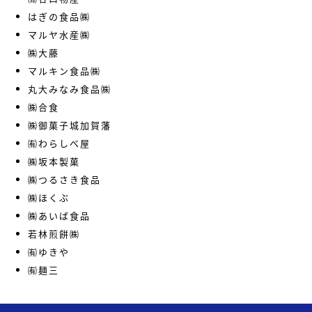
はぎの食品㈱
マルヤ水産㈱
㈱大藤
マルキン食品㈱
丸大みなみ食品㈱
㈱合食
㈱御菓子城加賀藩
㈲わらしべ屋
㈱坂本製菓
㈱つるさき食品
㈱ほくぶ
㈱あいば食品
若林煎餅㈱
㈲ゆきや
㈲麺三