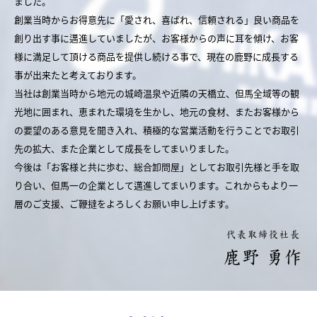
ました。
創業当時からお得意先に「愛され、喜ばれ、信頼される」良い商品を
創り出す事に邁進していましたが、お客様からの声に耳を傾け、お客
様に満足して頂ける商品を提供し続ける事で、現在の鹿野に成長する
事が出来たと考えております。
当社は創業当時から地元の城崎温泉や近隣の天橋立、但馬全域等の観
光地に囲まれ、恵まれた環境を生かし、地元の食材、またお客様から
の要望のある意見を聞き入れ、積極的な営業活動を行うことでお取引
先の拡大、また企業として成長をしてまいりました。
今後は「お客様と共に歩む、総合卸問屋」としてお取引先様と手を取
り合い、但馬一の企業として邁進してまいります。これからもより一
層のご支援、ご鞭撻をよろしくお願い申し上げます。
代表取締役社長
鹿野 勇作