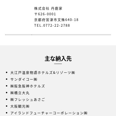
株式会社 丹鹿家
〒626-0001
京都府宮津市文殊640-18
TEL.0772-22-2788
主な納入先
大江戸温泉物語ホテルズ&リゾーツ㈱
サンダイコー㈱
㈱阪急阪神ホテルズ
㈱橋立大丸
㈱フレッシュあさご
大阪観光㈱
アイランドフューチャーコーポレーション㈱