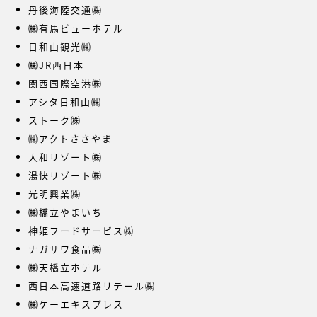
丹後海陸交通㈱
㈱有馬ビューホテル
日和山観光㈱
㈱JR西日本
関西国際空港㈱
アシタ日和山㈱
ストーク㈱
㈱アクトささやま
大和リゾート㈱
湯快リゾート㈱
光明興業㈱
㈱橋立やまいち
神姫フードサービス㈱
ナガサワ食品㈱
㈱天橋立ホテル
西日本高速道路リテール㈱
㈱ケーエキスプレス