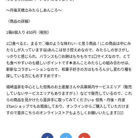
～丹後天橋立みたらしあんころ～
〈商品の詳細〉
1箱6個入り 450円（税別）
1口食べると、まるで◯福のような味わい✨️と思う商品！(この商品は中にみ
たらしが入っています🤤)あんこは甘さ控えめなので、みたらしの甘さがし
っかりと感じられ、バランスも◎お餅はもちもちで1口サイズなので、とて
も食べやすいのも嬉しいポイントです🌟あんことみたらしの組み合わせは、
斬新なコラボレーションなので、和菓子好きの方はもちろん少し変わり種を
探している方にもおすすめです✨
城崎温泉を中心とした但馬のお土産屋さんや兵庫県内サービスエリア（販売
していないサービスエリアもありますが💧）などで販売しているので、これ
らの商品を見かけたら是非手に取ってみてください☺️ 但馬・丹後・丹波
3Tanショップでもお取扱しており、オンラインからご購入していただけま
すので是非こちらのオンラインストアもよろしくお願いいたします🙇🏻‍♀️