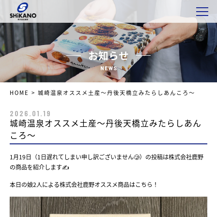
お知らせ
NEWS
HOME
>
城崎温泉オススメ土産～丹後天橋立みたらしあんころ～
2026.01.19
城崎温泉オススメ土産～丹後天橋立みたらしあん
ころ～
1月19日（1日遅れてしまい申し訳ございません🥲）の投稿は株式会社鹿野
の商品を紹介します✍️
本日の娘2人による株式会社鹿野オススメ商品はこちら！