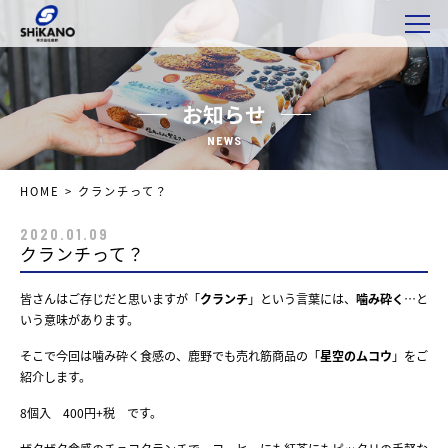
お知らせ
NEWS
HOME
>
クランチって？
2020.01.09
クランチって？
皆さんはご存じだと思いますが「
クランチ
」という言葉には、
噛み砕く
…と
いう意味があります。
そこで今回は噛み砕く食感の、鹿野でも売れ筋商品の「
星空のムコウ
」をご
紹介します。
8個入 400円+税 です。